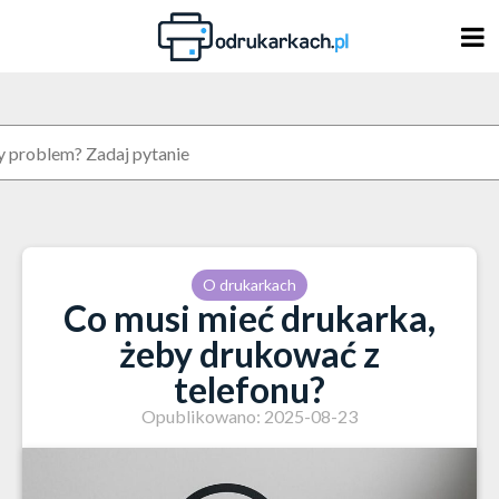
Skip
to
content
O drukarkach
Co musi mieć drukarka,
żeby drukować z
telefonu?
Opublikowano: 2025-08-23