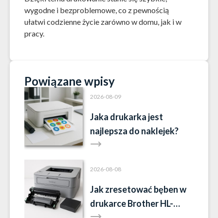
wygodne i bezproblemowe, co z pewnością
ułatwi codzienne życie zarówno w domu, jak i w
pracy.
Powiązane wpisy
2026-08-09
Jaka drukarka jest
najlepsza do naklejek?
2026-08-08
Jak zresetować bęben w
drukarce Brother HL-
L2352DW?