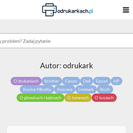
Skip
to
content
Autor:
odrukark
O drukarkach
Brother
Canon
Dell
Epson
HP
Konica-Minolta
Kyocera
Lexmark
Ricoh
O głowicach i bębnach
O tonerach
O tuszach